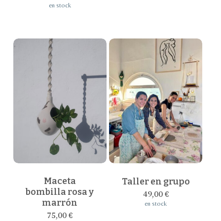
en stock
se
pueden
elegir
en
la
página
de
producto
Maceta
Taller en grupo
bombilla rosa y
49,00
€
marrón
en stock
75,00
€