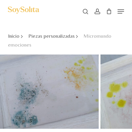
Skip
Menu
to
search
account
main
Close
content
Menu
Inicio
Piezas personalizadas
Micromundo
emociones