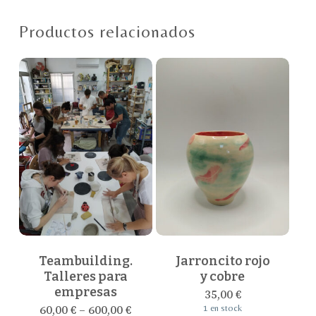
Productos relacionados
Este
producto
tiene
múltiples
Teambuilding.
Jarroncito rojo
variantes.
Talleres para
y cobre
empresas
Las
35,00
€
opciones
60,00
€
–
600,00
€
1 en stock