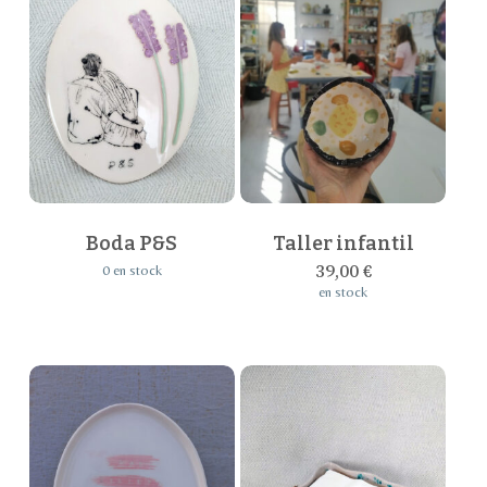
Boda P&S
Taller infantil
39,00
€
0 en stock
en stock