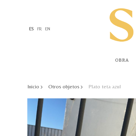
Skip
to
main
content
ES
FR
EN
OBRA
Inicio
Otros objetos
Plato teta azul