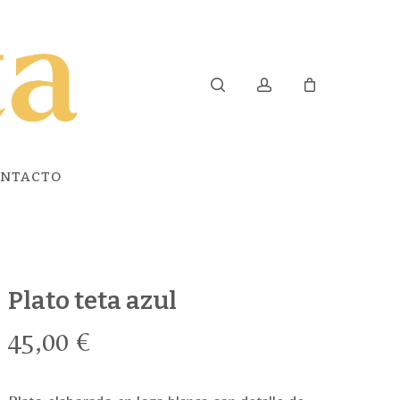
search
account
NTACTO
Plato teta azul
45,00
€