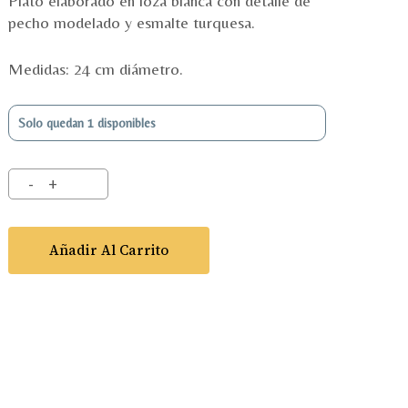
Plato elaborado en loza blanca con detalle de
pecho modelado y esmalte turquesa.
Medidas: 24 cm diámetro.
Solo quedan 1 disponibles
Añadir Al Carrito