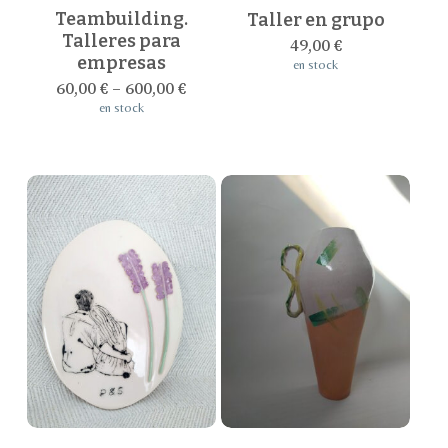
múltiples
Teambuilding.
Taller en grupo
variantes.
Talleres para
49,00
€
empresas
Las
en stock
opciones
60,00
€
–
600,00
€
en stock
se
pueden
elegir
en
la
página
de
producto