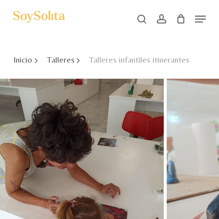
Skip
Menu
to
search
account
main
Close
content
Menu
Inicio
Talleres
Talleres infantiles itinerantes