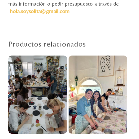
más información o pedir presupuesto a través de
hola.soysolita@gmail.com
Productos relacionados
Este
producto
tiene