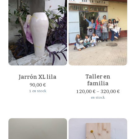
Este
producto
tiene
múltiples
Taller en
Jarrón XL lila
variantes.
familia
90,00
€
Las
120,00
€
–
320,00
€
1 en stock
opciones
en stock
se
pueden
elegir
en
la