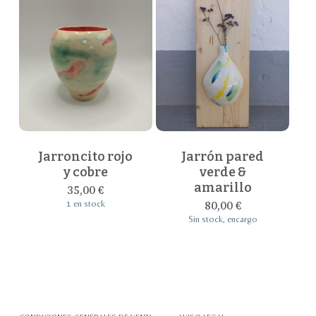
página
de
producto
Jarroncito rojo
Jarrón pared
y cobre
verde &
amarillo
35,00
€
80,00
€
1 en stock
Sin stock, encargo