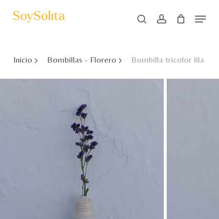
Skip
Menu
to
search
account
main
Close
content
Menu
Inicio
Bombillas - Florero
Bombilla tricolor lila