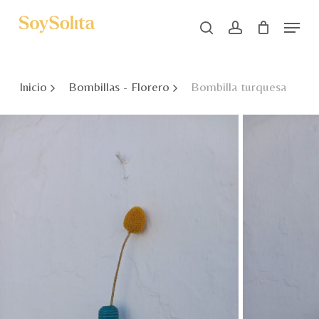
Skip
Menu
to
search
account
main
Close
content
Menu
Inicio
Bombillas - Florero
Bombilla turquesa