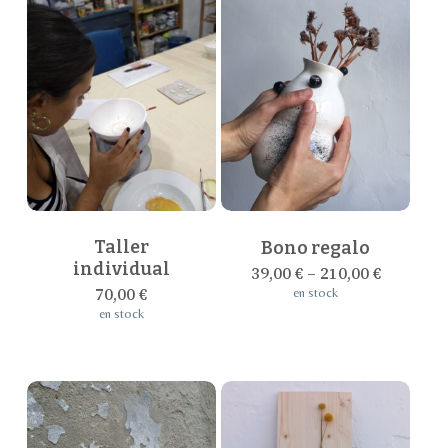
Este
producto
tiene
múltiples
Taller
Bono regalo
variantes.
individual
39,00
€
–
210,00
€
Las
70,00
€
en stock
opciones
en stock
se
pueden
elegir
en
la