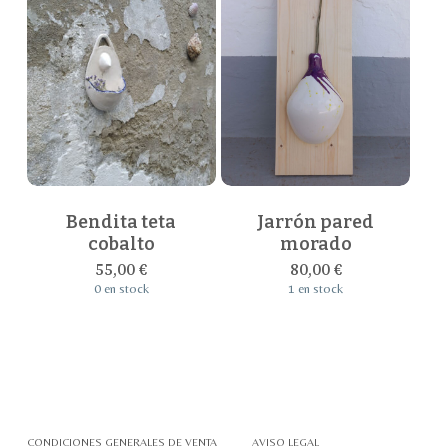
página
de
producto
Bendita teta
Jarrón pared
cobalto
morado
55,00
€
80,00
€
0 en stock
1 en stock
CONDICIONES GENERALES DE VENTA
AVISO LEGAL